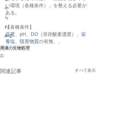
い環境（各種条件）」を整える必要が
や
ある。
ら
わ
【各種条件】
温度
、pH、
DO
（溶存酸素濃度）、
栄
A~Z
養塩
、
阻害物質
の有無、、
廃液の生物処理
か
すべて表示
関連記事