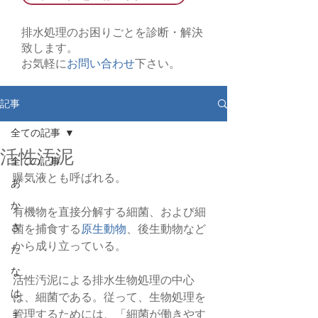
排水処理のお困りごとを診断・解決
致します。
お気軽に
お問い合わせ
下さい。
記事
全ての記事
活性汚泥
全ての記事
曝気液とも呼ばれる。
あ
か
有機物を直接分解する細菌、および細
さ
菌を捕食する
原生動物
、後生動物など
から成り立っている。
た
な
活性汚泥による排水生物処理の中心
は
は、細菌である。従って、生物処理を
管理するためには、「細菌が働きやす
ま