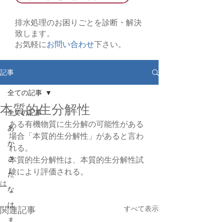
排水処理のお困りごとを診断・解決
致します。
お気軽に
お問い合わせ
下さい。
記事
全ての記事
本質的生分解性
全ての記事
ある有機物質に生分解の可能性がある
あ
場合「本質的生分解性」があると言わ
か
れる。
さ
本質的生分解性は、本質的生分解性試
験により評価される。
た
は
な
は
すべて表示
関連記事
ま