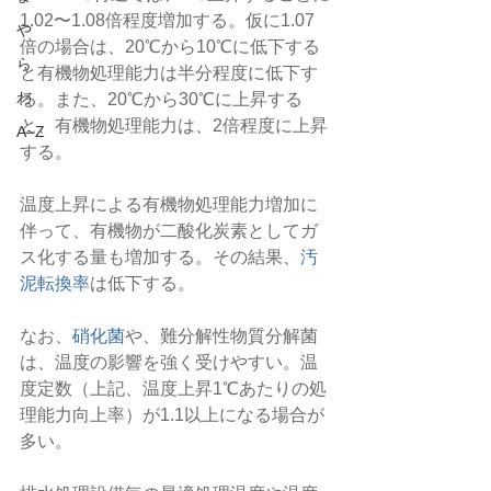
1.02〜1.08倍程度増加する。仮に1.07
や
倍の場合は、20℃から10℃に低下する
ら
と有機物処理能力は半分程度に低下す
わ
る。また、20℃から30℃に上昇する
と、有機物処理能力は、2倍程度に上昇
A~Z
する。
温度上昇による有機物処理能力増加に
伴って、有機物が二酸化炭素としてガ
ス化する量も増加する。その結果、
汚
泥転換率
は低下する。
なお、
硝化菌
や、難分解性物質分解菌
は、温度の影響を強く受けやすい。温
度定数（上記、温度上昇1℃あたりの処
理能力向上率）が1.1以上になる場合が
多い。