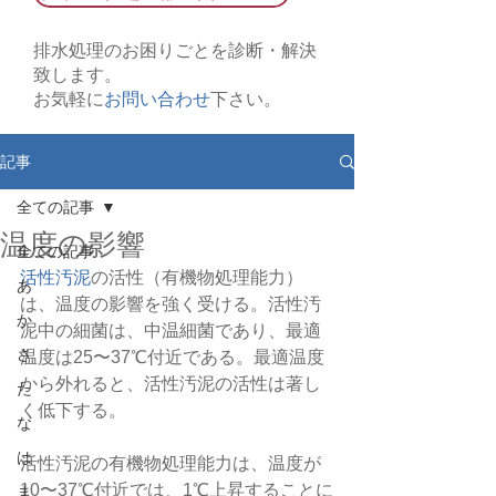
排水処理のお困りごとを診断・解決
致します。
お気軽に
お問い合わせ
下さい。
記事
全ての記事
温度の影響
全ての記事
活性汚泥
の活性（有機物処理能力）
あ
は、温度の影響を強く受ける。活性汚
か
泥中の細菌は、中温細菌であり、最適
さ
温度は25〜37℃付近である。最適温度
から外れると、活性汚泥の活性は著し
た
く低下する。
な
は
活性汚泥の有機物処理能力は、温度が
10〜37℃付近では、1℃上昇することに
ま