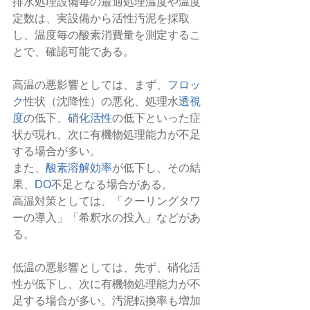
排水処理設備毎の最適処理温度や温度
定数は、実設備から活性汚泥を採取
し、温度毎の酸素消費量を測定するこ
とで、確認可能である。
高温の悪影響としては、まず、
フロッ
ク
性状（沈降性）の悪化、処理水
透視
度
の低下、
硝化活性
の低下といった症
状が現れ、次に有機物処理能力が不足
する場合が多い。
また、
酸素溶解効率
が低下し、その結
果、
DO
不足となる場合がある。
高温対策としては、「クーリングタワ
ーの導入」「希釈水の投入」などがあ
る。
低温の悪影響としては、先ず、硝化活
性が低下し、次に有機物処理能力が不
足する場合が多い。汚泥転換率も増加