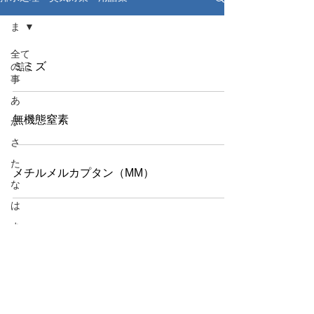
ま
全て
ミミズ
の記
事
あ
無機態窒素
か
さ
た
メチルメルカプタン（MM）
な
は
ま
や
ら
紹介動画
わ
A~Z