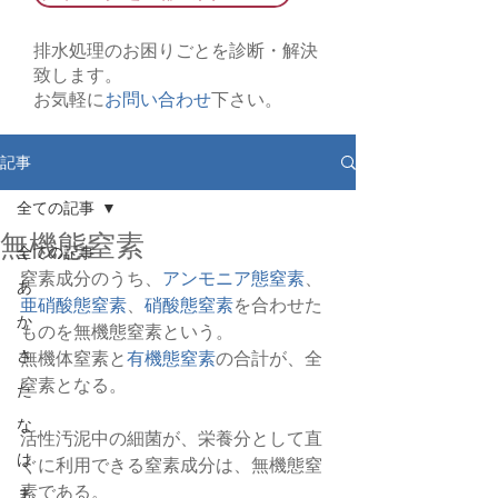
排水処理のお困りごとを診断・解決
致します。
お気軽に
お問い合わせ
下さい。
記事
全ての記事
無機態窒素
全ての記事
窒素成分のうち、
アンモニア態窒素
、
あ
亜硝酸態窒素
、
硝酸態窒素
を合わせた
か
ものを無機態窒素という。
さ
無機体窒素と
有機態窒素
の合計が、全
窒素となる。
た
な
活性汚泥中の細菌が、栄養分として直
は
ぐに利用できる窒素成分は、無機態窒
素である。
ま