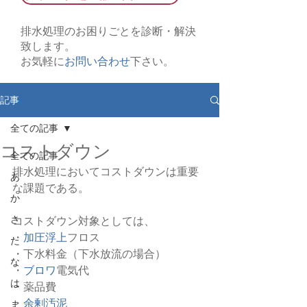
排水処理のお困りごとを診断・解決
致します。
お気軽に
お問い合わせ
下さい。
記事
全ての記事
コストダウン
全ての記事
排水処理においてコストダウンは重要
あ
な課題である。
か
さ
コストダウン対象としては、
・
加圧浮上
フロス
た
・下水料金（下水放流の場合）
な
・
ブロワ
電気代
は
・薬品費
・
余剰汚泥
ま