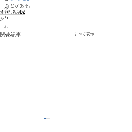
などがある。
や
余剰汚泥削減
ら
か
わ
すべて表示
関連記事
A~Z
解体
界面活性剤