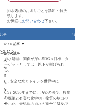
排水処理のお困りごとを診断・解決
致します。
お気軽に
お問い合わせ
下さい。
記事
全ての記事
SDGs
全ての記事
排水処理に関係が深いSDGｓ目標、タ
あ
ーゲットとしては、以下が挙げられ
か
る。
さ
6．安全な水とトイレを世界中に
た
な
6.3）2030年までに、汚染の減少、投棄
は
の廃絶と有害な化学物・物質の放出の
最小化、未処理の排水の割合半減及び
ま