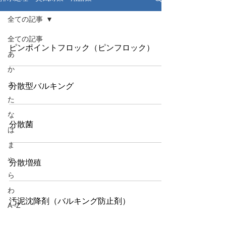
全ての記事
全ての記事
ピンポイントフロック（ピンフロック）
あ
か
さ
分散型バルキング
た
な
分散菌
は
ま
や
分散増殖
ら
わ
汚泥沈降剤（バルキング防止剤）
A~Z