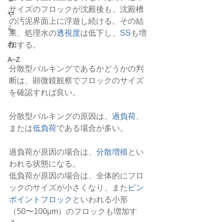
サイズのフロックが沈殿後も、沈殿槽
や
の汚泥界面上に浮遊し続ける。その結
ら
果、処理水の
透視度
は低下し、
SS
も増
わ
加する。
A~Z
分散型バルキングであるかどうかの判
断は、顕微鏡観察でフロックのサイズ
を確認すれば良い。
分散型バルキングの原因は、
過負荷
、
または
低負荷
である場合が多い。
過負荷が原因の場合は、
分散増殖
とい
われる状態になる。
低負荷が原因の場合は、全体的にフロ
ックのサイズが小さくなり、また
ピン
ポイントフロック
といわれる小形
（50〜100μm）のフロックも増加す