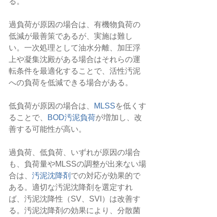
る。
過負荷が原因の場合は、有機物負荷の
低減が最善策であるが、実施は難し
い。一次処理として油水分離、加圧浮
上や凝集沈殿がある場合はそれらの運
転条件を最適化することで、活性汚泥
への負荷を低減できる場合がある。
低負荷が原因の場合は、
MLSS
を低くす
ることで、
BOD汚泥負荷
が増加し、改
善する可能性が高い。
過負荷、低負荷、いずれが原因の場合
も、負荷量やMLSSの調整が出来ない場
合は、
汚泥沈降剤
での対応が効果的で
ある。適切な汚泥沈降剤を選定すれ
ば、汚泥沈降性（SV、SVI）は改善す
る。汚泥沈降剤の効果により、分散菌