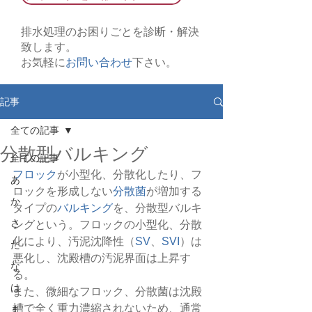
排水処理のお困りごとを診断・解決
致します。
お気軽に
お問い合わせ
下さい。
記事
全ての記事
分散型バルキング
全ての記事
フロック
が小型化、分散化したり、フ
あ
ロックを形成しない
分散菌
が増加する
か
タイプの
バルキング
を、分散型バルキ
さ
ングという。フロックの小型化、分散
化により、汚泥沈降性（
SV
、
SVI
）は
た
悪化し、沈殿槽の汚泥界面は上昇す
な
る。
は
また、微細なフロック、分散菌は沈殿
槽で全く重力濃縮されないため、通常
ま