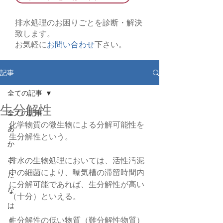
排水処理のお困りごとを診断・解決
致します。
お気軽に
お問い合わせ
下さい。
記事
全ての記事
生分解性
全ての記事
化学物質の微生物による分解可能性を
あ
生分解性という。
か
さ
排水の生物処理においては、活性汚泥
中の細菌により、曝気槽の滞留時間内
た
に分解可能であれば、生分解性が高い
な
（十分）といえる。
は
生分解性の低い物質（難分解性物質）
ま