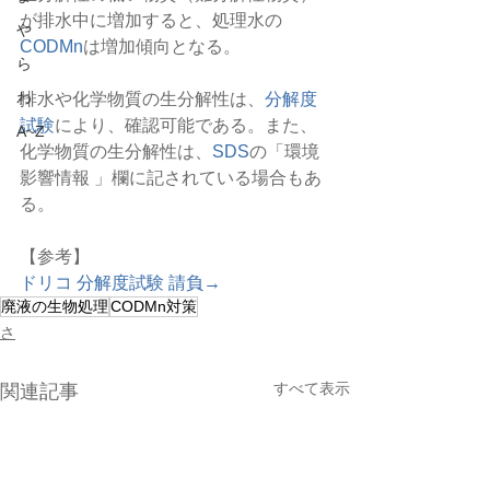
が排水中に増加すると、処理水の
や
CODMn
は増加傾向となる。
ら
わ
排水や化学物質の生分解性は、
分解度
試験
により、確認可能である。また、
A~Z
化学物質の生分解性は、
SDS
の「環境
影響情報 」欄に記されている場合もあ
る。
【参考】
ドリコ 分解度試験 請負→
廃液の生物処理
CODMn対策
さ
すべて表示
関連記事