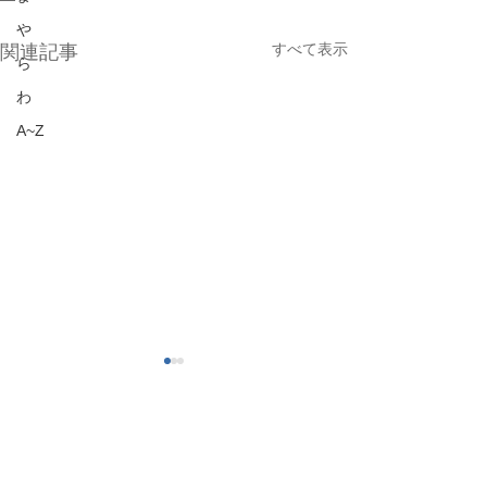
や
すべて表示
関連記事
ら
わ
A~Z
脱窒
脱窒による汚泥
脱窒とは、硝酸態窒素、亜硝
沈殿槽の硝酸態窒素
酸態窒素が嫌気性条件下で還
以上あると、沈殿
コメント
元され、窒素ガスとなり除去
応がおこり、発生