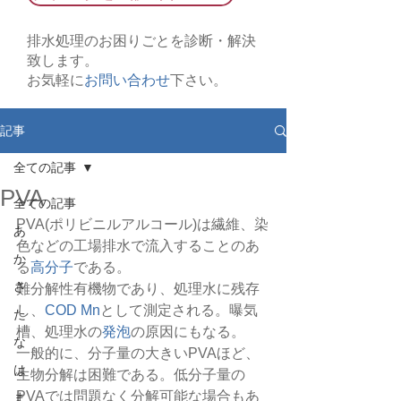
排水処理のお困りごとを診断・解決
致します。
お気軽に
お問い合わせ
下さい。
記事
全ての記事
PVA
全ての記事
PVA(ポリビニルアルコール)は繊維、染
あ
色などの工場排水で流入することのあ
か
る
高分子
である。
さ
難分解性有機物であり、処理水に残存
し、
COD Mn
として測定される。曝気
た
槽、処理水の
発泡
の原因にもなる。
な
一般的に、分子量の大きいPVAほど、
は
生物分解は困難である。低分子量の
PVAでは問題なく分解可能な場合もあ
ま