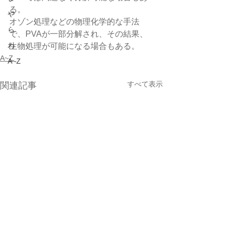
る。
や
オゾン処理などの物理化学的な手法
ら
で、PVAが一部分解され、その結果、
わ
生物処理が可能になる場合もある。
A~Z
A~Z
すべて表示
関連記事