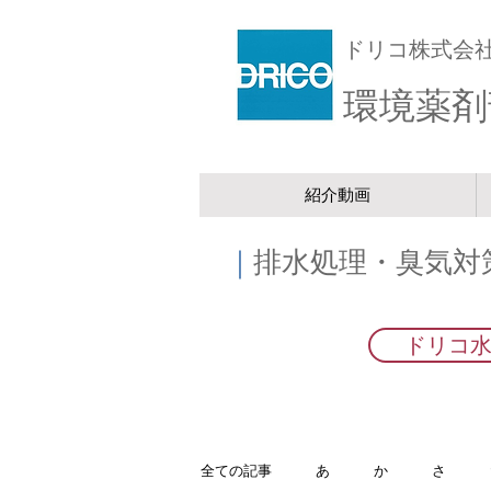
ドリコ株式会
環境薬剤
紹介動画
｜
排水処理・臭気対
ドリコ
全ての記事
あ
か
さ