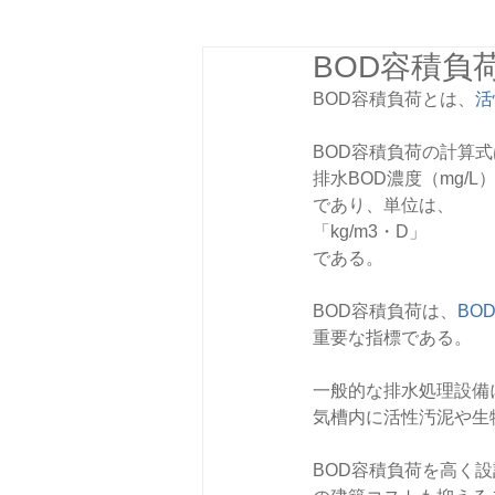
BOD容積負
BOD容積負荷とは、
活
BOD容積負荷の計算式
排水BOD濃度（mg/L）
であり、単位は、
「kg/m3・D」
である。
BOD容積負荷は、
BO
重要な指標である。
一般的な排水処理設備に
気槽内に活性汚泥や生物
BOD容積負荷を高く