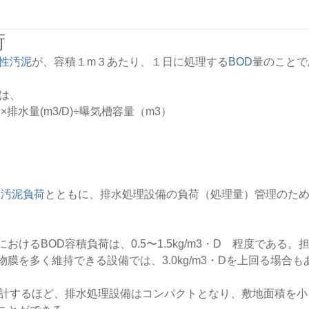
荷
性汚泥
が、容積１m３あたり、１日に処理する
BOD
量のことで
は、
×排水量(m3/D)÷曝気槽容量（m3）
D汚泥負荷
とともに、排水処理設備の負荷（処理量）管理のた
おけるBOD容積負荷は、0.5〜1.5kg/m3・D　程度である
膜を多く維持できる設備では、3.0kg/m3・Dを上回る場合も
設計するほど、排水処理設備はコンパクトとなり、敷地面積を