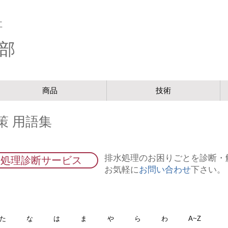
社
部
商品
技術
策 用語集
排水処理のお困りごとを診断・
水処理診断サービス
お気軽に
お問い合わせ
下さい。
た
な
は
ま
や
ら
わ
A~Z