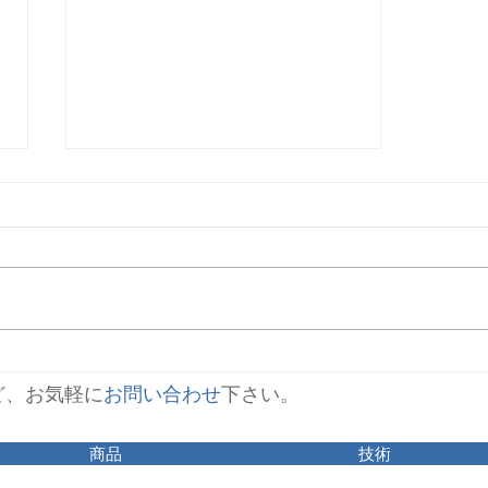
BOD汚泥負荷 (BOD-SS負荷)
BOD汚泥負荷とは、活性汚泥
1kg（乾物換算）が１日に処理す
るBOD量のことである。 BOD-
MLSS負荷や、BOD-SS負荷とも
いわれる。また、F/M比（food
microorganism ratio）といわれる
こともある。 BOD汚泥負荷の計
ど、お気軽に
お問い合わせ
下さい。
算式は、...
商品
技術