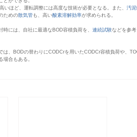
ことができる。
が高いほど、運転調整には高度な技術が必要となる。また、
汚泥
のための
散気管
も、高い
酸素溶解効率
が求められる。
討時には、自社に最適なBOD容積負荷を、
連続試験
などを参考
は、BODの替わりにCODCrを用いたCODCr容積負荷や、TO
る場合もある。