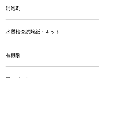
消泡剤
水質検査試験紙・キット
有機酸
フェノール
有機態窒素
6
/
12