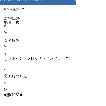
全ての記事
全ての記事
微量元素
あ
か
さ
良分解性
た
な
ピンポイントフロック（ピンフロック）
は
ま
や
りん酸態りん
ら
わ
硝酸態窒素
A~Z