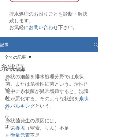
排水処理のお困りごとを診断・解決
致します。
お気軽に
お問い合わせ
下さい。
記事
全ての記事
糸状菌
全ての記事
糸状の細菌を排水処理分野では糸状
あ
菌、または糸状性細菌という。活性汚
か
泥中に糸状菌が異常増殖すると、沈降
さ
性が悪化する。そのような状態を
糸状
性バルキング
という。
た
な
糸状菌発生の原因には、
は
・
栄養塩
（窒素、りん）不足
・
微量元素
不足
ま