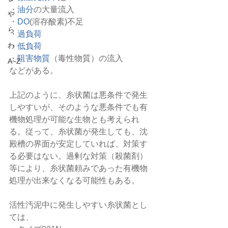
・
油分
の大量流入
や
・
DO
(溶存酸素)不足
ら
・
過負荷
わ
・
低負荷
・
阻害物質
（毒性物質）の流入
A~Z
などがある。
上記のように、糸状菌は悪条件で発生
しやすいが、そのような悪条件でも有
機物処理が可能な生物とも考えられ
る。従って、糸状菌が発生しても、沈
殿槽の界面が安定していれば、対策す
る必要はない。過剰な対策（殺菌剤）
等により、糸状菌頼みであった有機物
処理が出来なくなる可能性もある。
活性汚泥中に発生しやすい糸状菌とし
ては、