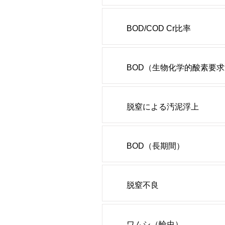
BOD/COD Cr比率
BOD（生物化学的酸素要
脱窒による汚泥浮上
BOD（長期間）
脱窒不良
ワムシ（輪虫）