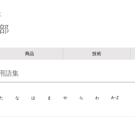
社
部
商品
技術
用語集
た
な
は
ま
や
ら
わ
A~Z