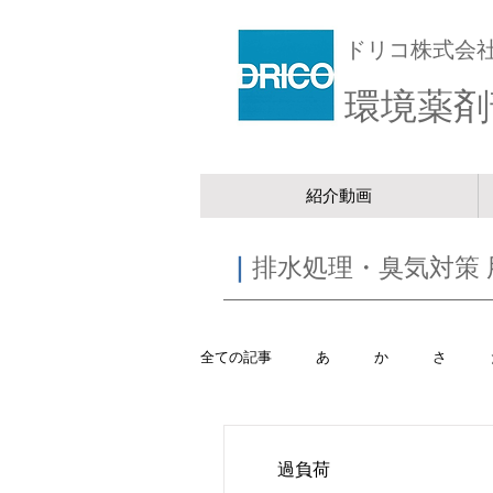
ドリコ株式会
環境薬剤
紹介動画
｜
排水処理・臭気対策 
全ての記事
あ
か
さ
過負荷